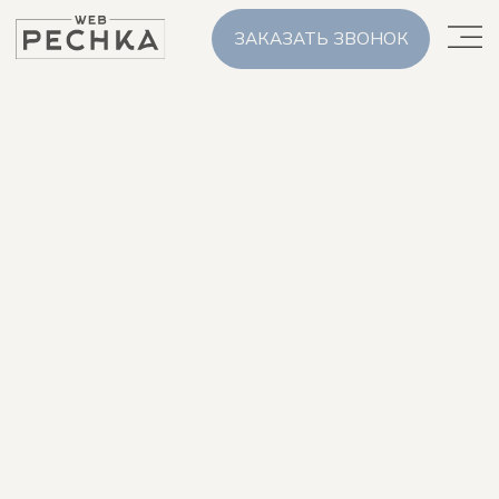
ЗАКАЗАТЬ ЗВОНОК
Главная
/
Блог
/
Сервисы аналитики веб-сайтов: полный обзор для маркетолога
Сервисы аналитики веб-
сайтов: полный обзор для
маркетолога
2026-05-13 13:18