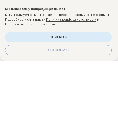
Мы ценим вашу конфиденциальность
Мы используем файлы cookie для персонализации вашего опыта,
Подробности см. в нашей
Политике конфиденциальности
и
Политике использования cookie
П
Р
И
Н
Я
Т
Ь
О
Т
К
Л
О
Н
И
Т
Ь