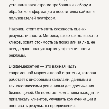
ВОПРОСЫ
БЛОГ
КОНТАКТЫ
устанавливают строгие требования к сбору и
обработке информации о посетителях сайтов и
пользователей платформ.
Политика конфиденциальности
Публичная оферта
Наконец, стоит отметить сложность оценки
результативности. Метрики, такие как количество
Согласие на обработку и передачу
персональных данных
кликов, охват, стоимость за показ или за лид, не
Согласие на получение рекламной и
всегда дают полную картину эффективности
информационнойрассылки
рекламы.
Политика обработки персональных данных
Digital-маркетинг — это важная часть
Политика использования cookie
современной маркетинговой стратегии, которая
Изображения: http://www.freepik.com
работает с цифровыми каналами, данными и
технологическими решениями для достижения
бизнес-целей. Он помогает компаниям находить и
привлекать клиентов, улучшать коммуникации и
оценивать результаты продвижения.