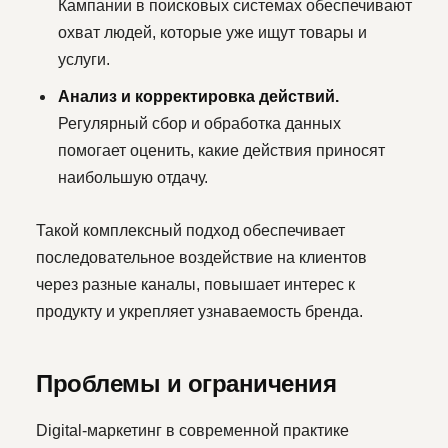
Кампании в поисковых системах обеспечивают
охват людей, которые уже ищут товары и
услуги.
Анализ и корректировка действий.
Оставьте свой телефон — мы
Регулярный сбор и обработка данных
перезвоним вам в ближайшее
помогает оценить, какие действия приносят
время для консультации!
наибольшую отдачу.
Такой комплексный подход обеспечивает
последовательное воздействие на клиентов
Я даю
согласие на обработку своих персональных
через разные каналы, повышает интерес к
данных
в соответствии с
политикой
конфиденциальности
,
политикой обработки
продукту и укрепляет узнаваемость бренда.
персональных данных
,
политикой использования
cookie
Я даю
согласие на передачу своих персональных
Проблемы и ограничения
данных
третьим лицам
Я даю
согласие на получение рекламной и
Digital-маркетинг в современной практике
информационной рассылки