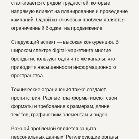
сталкивается с рядом трудностей, которые
О
Т
П
Р
А
В
И
Т
Ь
напрямую влияют на планирование и проведение
кампаний. Одной из ключевых проблем является
ограниченный бюджет на продвижение.
+7 906 379-60-00
Следующий аспект — высокая конкуренция. В
+7 906 379-60-00
широком спектре digital-маркетинга многие
INFO@WEB-PECHKA.RU
бренды используют одни и те же каналы, что
+7 906 379-60-00
приводит к насыщенности информационного
пространства.
Технические ограничения также создают
препятствия. Разные платформы имеют свои
форматы и требования к размерам, длине
текстов, графическим элементам и видео.
ГЛАВНАЯ
УСЛУГИ
КЕЙСЫ
О НАС
Важной проблемой является защита
УЛУЧШЕНИЯ ДЛЯ ИНТЕРНЕТ-МАГАЗИНА
персональных данных. Регулирующие органы